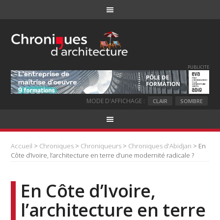
PUBLICITE
MODE D'AFFICHAGE :
CLAIR
SOMBRE
Accueil
>
Chroniques
>
Chroniqueurs
>
Chroniques d'Abidjan
> En
Côte d’Ivoire, l’architecture en terre d’une modernité radicale ?
En Côte d’Ivoire,
l’architecture en terre