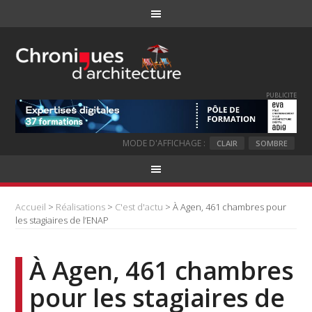
PUBLICITE
MODE D'AFFICHAGE :
CLAIR
SOMBRE
Accueil
>
Réalisations
>
C'est d'actu
> À Agen, 461 chambres pour
les stagiaires de l’ENAP
À Agen, 461 chambres
pour les stagiaires de