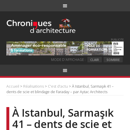
PUBLICITE
MODE D'AFFICHAGE :
CLAIR
SOMBRE
Accueil
>
Réalisations
>
C'est d'actu
> À Istanbul, Sarmaşık 41 –
dents de scie et blindage de Faraday – par Aytac Architects
À Istanbul, Sarmaşık
41 – dents de scie et