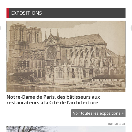
EXPOSITIONS
XT
n-
Notre-Dame de Paris, des bâtisseurs aux
Ce
restaurateurs à la Cité de l’architecture
Voir toutes les expositions >
INFOMERCIAL