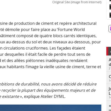
Original Site (image from Internet)
usine de production de ciment et repère architectural
été démolie pour faire place au ‘Fortune World
bâtiment composé de quatre blocs carrés identiques,
eaux au-dessus du sol et deux niveaux au-dessous, pour
n circulations cruciformes. Les façades étaient
 desquelles il était facile de perdre tout sens de
A
d et des allées piétonnes inadéquates rendaient
d
ux habitants l’image la vieille usine de ciment, terne et
2
C
1
itions de durabilité, nous avons décidé de réduire
J
recycler la plupart des équipements majeurs et de
L
e existante
», explique Atelier DYML.
1
«
u