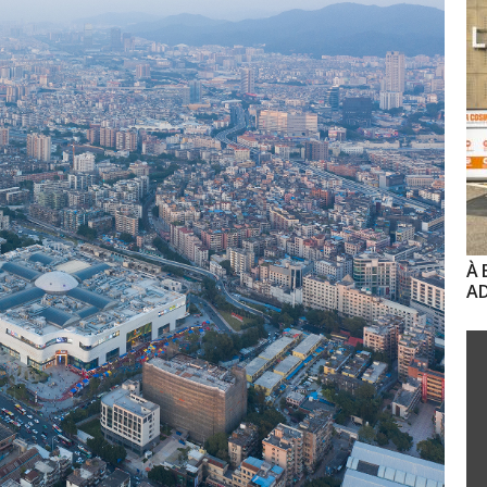
À 
AD