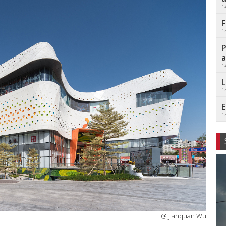
1
F
1
P
a
1
L
1
E
1
@ Jianquan Wu