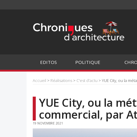
EDITOS
POLITIQUE
CHRO
Accueil
>
Réalisations
>
C'est d'actu
> YUE City, ou la mé
YUE City, ou la m
commercial, par A
19 NOVEMBRE 2021