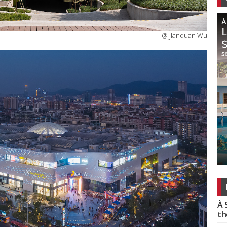
@ Jianquan Wu
À 
th