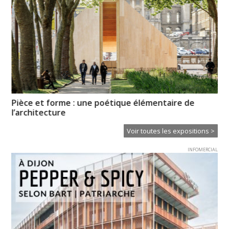
e »
Pièce et forme : une poétique élémentaire de
« R
l’architecture
Voir toutes les expositions >
INFOMERCIAL