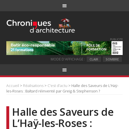
PUBLICITE
MODE D'AFFICHAGE :
CLAIR
SOMBRE
Accueil
>
Réalisations
>
C'est d'actu
> Halle des Saveurs de L’Haÿ-
les-Roses : Baltard réinventé par Greig & Stephenson ?
Halle des Saveurs de
L’Haÿ-les-Roses :