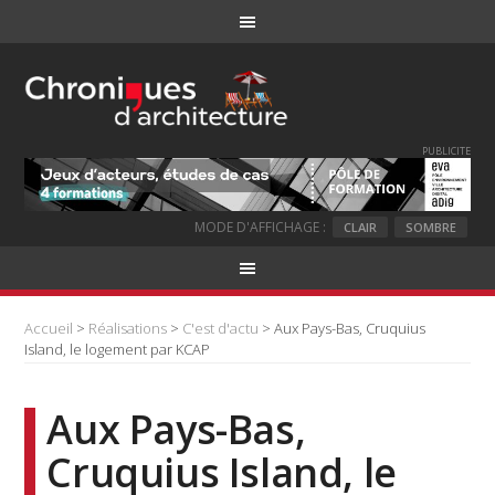
PUBLICITE
MODE D'AFFICHAGE :
CLAIR
SOMBRE
Accueil
>
Réalisations
>
C'est d'actu
> Aux Pays-Bas, Cruquius
Island, le logement par KCAP
Aux Pays-Bas,
Cruquius Island, le