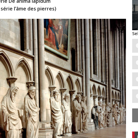
série De anima lapidum
, série l’âme des pierres)
Se