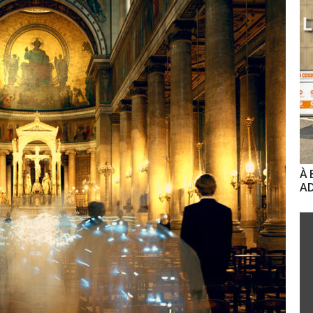
À 
AD