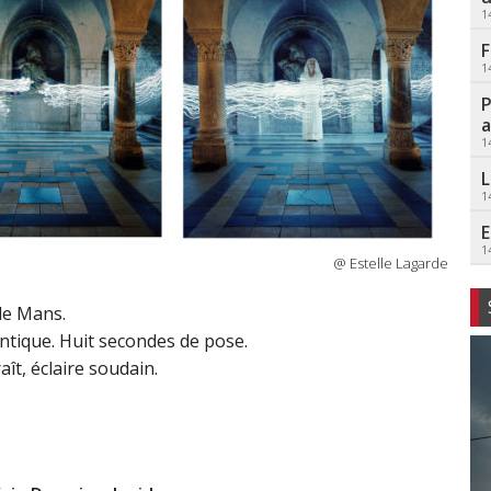
1
F
1
P
a
1
L
1
E
1
@ Estelle Lagarde
le Mans.
tique. Huit secondes de pose.
ît, éclaire soudain.