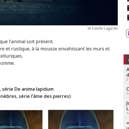
@ Estelle Lagarde
que l’animal soit présent.
re et rustique, à la mousse envahissant les murs et
telluriques.
’Homme.
A
d
2
C
, série De anima lapidum
1
nèbres, série l’âme des pierres)
J
L
1
«
u