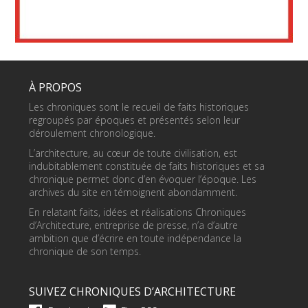
À PROPOS
Les chroniques sont le recueil de faits historiques
regroupés par époques et présentés selon leur
déroulement chronologique.
L’architecture, au cœur de toute civilisation, est
indubitablement constituée de faits historiques et sa
chronique permet donc d’en évoquer l’époque. Les
archives du site en témoignent abondamment.
En relatant faits, idées et réalisations Chroniques
d’Architecture, entreprise de presse, n’a d’autre
ambition que d’écrire en toute indépendance la
chronique de son temps.
SUIVEZ CHRONIQUES D’ARCHITECTURE