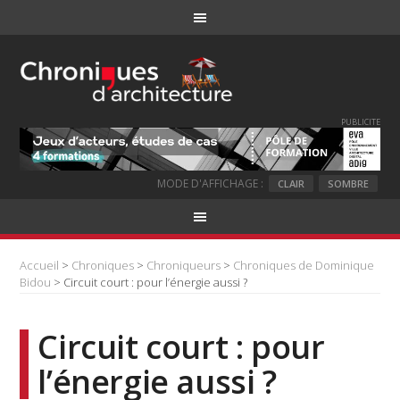
PUBLICITE
MODE D'AFFICHAGE :
CLAIR
SOMBRE
Accueil
>
Chroniques
>
Chroniqueurs
>
Chroniques de Dominique
Bidou
> Circuit court : pour l’énergie aussi ?
Circuit court : pour
l’énergie aussi ?