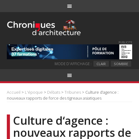
PUBLICITE
MODE D'AFFICHAGE :
CLAIR
SOMBRE
Accueil
>
L'époque
>
Débats
>
Tribunes
> Culture d‘agence :
nouveaux rapports de force des tigreaux asiatiques
Culture d‘agence :
nouveaux rapports de