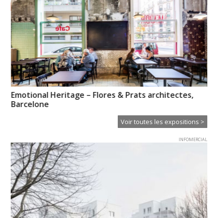
e »
Emotional Heritage – Flores & Prats architectes,
Pi
Barcelone
l’
Voir toutes les expositions >
INFOMERCIAL