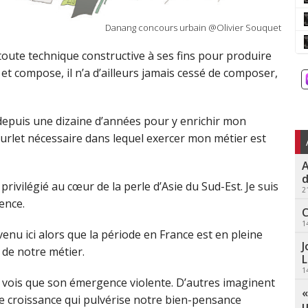
Danang concours urbain @Olivier Souquet
e toute technique constructive à ses fins pour produire
e et compose, il n’a d’ailleurs jamais cessé de composer,
 depuis une dizaine d’années pour y enrichir mon
l’ourlet nécessaire dans lequel exercer mon métier est
A
d
rivilégié au cœur de la perle d’Asie du Sud-Est. Je suis
2
ence.
C
1
venu ici alors que la période en France est en pleine
J
de notre métier.
L
1
ne vois que son émergence violente. D’autres imaginent
«
ne croissance qui pulvérise notre bien-pensance
u