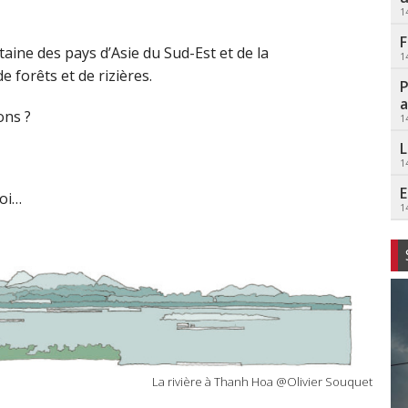
1
F
taine des pays d’Asie du Sud-Est et de la
1
e forêts et de rizières.
P
a
ions ?
1
L
1
E
moi…
1
La rivière à Thanh Hoa @Olivier Souquet