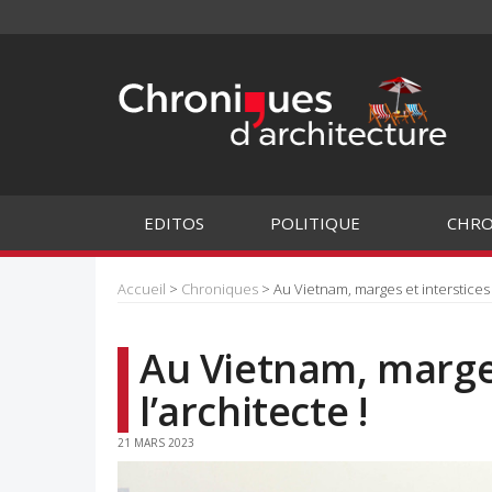
EDITOS
POLITIQUE
CHRO
Accueil
>
Chroniques
> Au Vietnam, marges et interstices d
Au Vietnam, marges
l’architecte !
21 MARS 2023