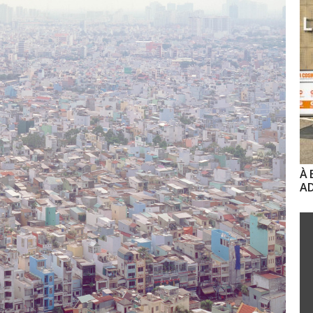
À 
AD