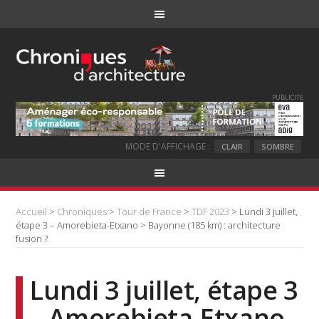
PUBLICITE
MODE D'AFFICHAGE :
CLAIR
SOMBRE
Accueil
>
Chroniques
>
Tour de France
>
TDF 2023
> Lundi 3 juillet,
étape 3 – Amorebieta-Etxano > Bayonne (185 km) : architecture
fusion ?
Lundi 3 juillet, étape 3
– Amorebieta-Etxano