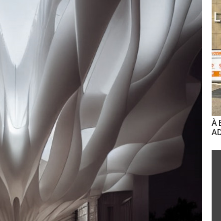
À 
AD