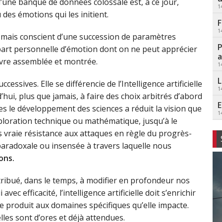
d’une banque de données colossale est, à ce jour,
1
 des émotions qui les initient.
F
1
tif mais conscient d’une succession de paramètres
P
 part personnelle d’émotion dont on ne peut apprécier
a
uvre assemblée et montrée.
1
L
essives. Elle se différencie de l’Intelligence artificielle
1
hui, plus que jamais, à faire des choix arbitrés d’abord
E
tes le développement des sciences a réduit la vision que
1
ploration technique ou mathématique, jusqu’à le
ns vraie résistance aux attaques en règle du progrès-
 paradoxale ou insensée à travers laquelle nous
ons.
tribué, dans le temps, à modifier en profondeur nos
ec efficacité, l’intelligence artificielle doit s’enrichir
e produit aux domaines spécifiques qu’elle impacte.
lles sont d’ores et déjà attendues.