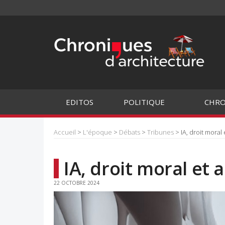
EDITOS
POLITIQUE
CHRO
Accueil
>
L'époque
>
Débats
>
Tribunes
> IA, droit moral
IA, droit moral et 
22 OCTOBRE 2024