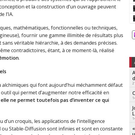
a conception et la construction d’un ouvrage peuvent
e l’IA.
ques, mathématiques, fonctionnelles ou techniques,
ertigineuse), fournir une gamme illimitée de résultats plus
 sans véritable hiérarchie, à des demandes précises.
ême contradictoires, étant, à ce moment-là, réalisé
’émotion
.
els
A
d
2
u alchimiques qui font aujourd’hui méchamment défaut
st un outil qui permet d’augmenter notre efficacité en
C
1
,
elle ne permet toutefois pas d’inventer ce qui
J
L
1
 d’un croquis, les applications de l’intelligence
«
ll ou Stable-Diffusion sont infinies et sont en constante
u