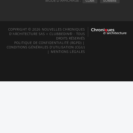
MODE D'AFFICHAGE :
CLAIR
SOMBRE
COPYRIGHT © 2026 NOUVELLES CHRONIQUES
D'ARCHITECTURE SAS + CLUBBEDIN® - TOUS
DROITS RÉSERVÉS
POLITIQUE DE CONFIDENTIALITÉ (RGPD)
|
CONDITIONS GÉNÉRALES D’UTILISATION (CGU)
|
MENTIONS LÉGALES