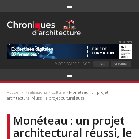
PUBLICITE
MODE D'AFFICHAGE :
CLAIR
SOMBRE
Accueil
>
Réalisations
>
Culture
> Monéteau : un projet
architectural réussi, le projet culturel aussi
Monéteau : un projet
architectural réussi, le