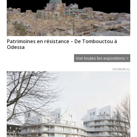
XT
de
Patrimoines en résistance – De Tombouctou à
Ce
Odessa
Voir toutes les expositions >
INFOMERCIAL