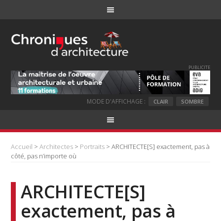
PUBLICITE
MODE D'AFFICHAGE :
CLAIR
SOMBRE
Accueil
>
Architectes
>
Portraits
> ARCHITECTE[S] exactement, pas à
côté, pas n’importe où
ARCHITECTE[S]
exactement, pas à