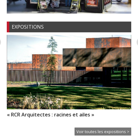
EXPOSITIONS
« RCR Arquitectes : racines et ailes »
Ch
in
Voir toutes les expositions >