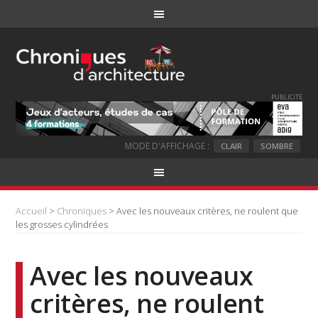
PUBLICITE
MODE D'AFFICHAGE :
CLAIR
SOMBRE
Accueil
>
Chroniques
> Avec les nouveaux critères, ne roulent que
les grosses cylindrées
Avec les nouveaux
critères, ne roulent