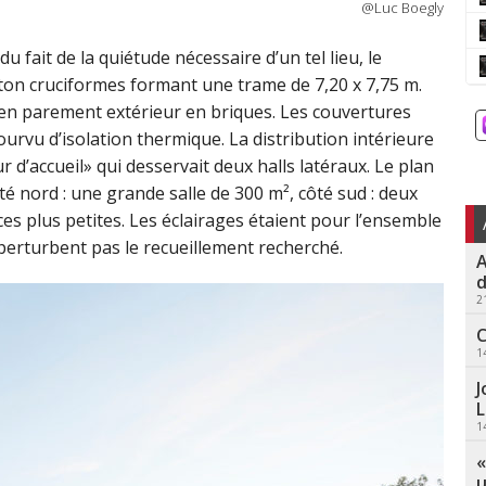
@Luc Boegly
du fait de la quiétude nécessaire d’un tel lieu, le
éton cruciformes formant une trame de 7,20 x 7,75 m.
en parement extérieur en briques. Les couvertures
urvu d’isolation thermique. La distribution intérieure
ur d’accueil» qui desservait deux halls latéraux. Le plan
é nord : une grande salle de 300 m², côté sud : deux
es plus petites. Les éclairages étaient pour l’ensemble
perturbent pas le recueillement recherché.
A
d
2
C
1
J
L
1
«
u