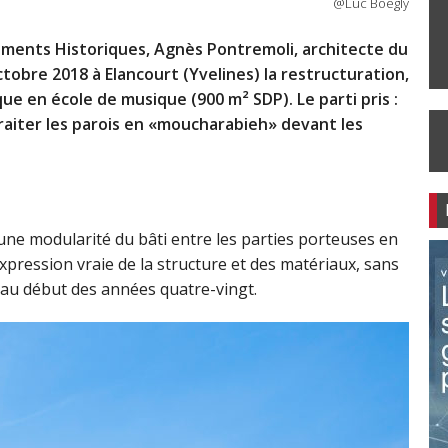
@Luc Boegly
uments Historiques, Agnès Pontremoli, architecte du
ctobre 2018 à Elancourt (Yvelines) la restructuration,
e en école de musique (900 m² SDP). Le parti pris :
traiter les parois en «moucharabieh» devant les
une modularité du bâti entre les parties porteuses en
pression vraie de la structure et des matériaux, sans
t au début des années quatre-vingt.