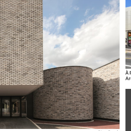
À 
Ar