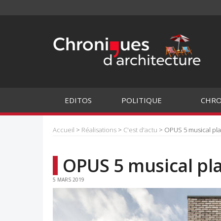
EDITOS
POLITIQUE
CHRO
Accueil
>
Réalisations
>
C'est d'actu
> OPUS 5 musical plac
OPUS 5 musical pla
5 MARS 2019