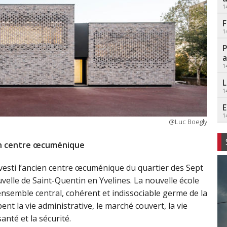
1
F
1
P
a
1
L
1
E
1
@Luc Boegly
ien centre œcuménique
vesti l’ancien centre œcuménique du quartier des Sept
uvelle de Saint-Quentin en Yvelines. La nouvelle école
 ensemble central, cohérent et indissociable germe de la
nt la vie administrative, le marché couvert, la vie
santé et la sécurité.