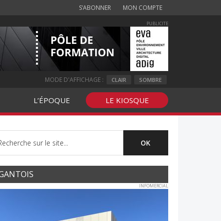
S’ABONNER
MON COMPTE
PUBLICITE
MODE D'AFFICHAGE :
CLAIR
SOMBRE
L’ÉPOQUE
LE KIOSQUE
GANTOIS
INFOMERCIAL