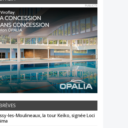
PUBLICITE
BRÈVES
Issy-les-Moulineaux, la tour Keïko, signée Loci
ima