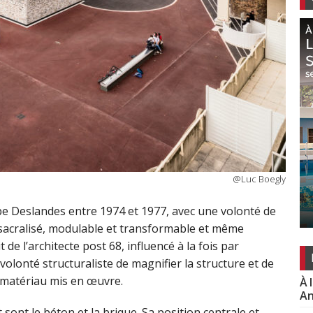
@Luc Boegly
ippe Deslandes entre 1974 et 1977, avec une volonté de
désacralisé, modulable et transformable et même
t de l’architecte post 68, influencé à la fois par
 volonté structuraliste de magnifier la structure et de
du matériau mis en œuvre.
À 
An
ont le béton et la brique. Sa position centrale et