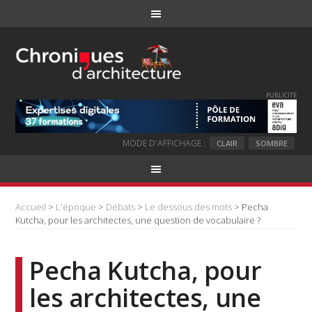
PUBLICITE
MODE D'AFFICHAGE :
CLAIR
SOMBRE
Accueil
>
L'époque
>
Débats
>
Le dessous des mots
> Pecha
Kutcha, pour les architectes, une question de vocabulaire ?
Pecha Kutcha, pour
les architectes, une