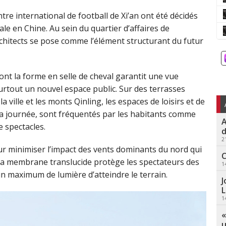
tre international de football de Xi’an ont été décidés
ale en Chine. Au sein du quartier d’affaires de
hitects se pose comme l’élément structurant du futur
ont la forme en selle de cheval garantit une vue
surtout un nouvel espace public. Sur des terrasses
ville et les monts Qinling, les espaces de loisirs et de
 la journée, sont fréquentés par les habitants comme
A
e spectacles.
d
2
r minimiser l’impact des vents dominants du nord qui
C
ue la membrane translucide protège les spectateurs des
1
un maximum de lumière d’atteindre le terrain.
J
L
1
«
u