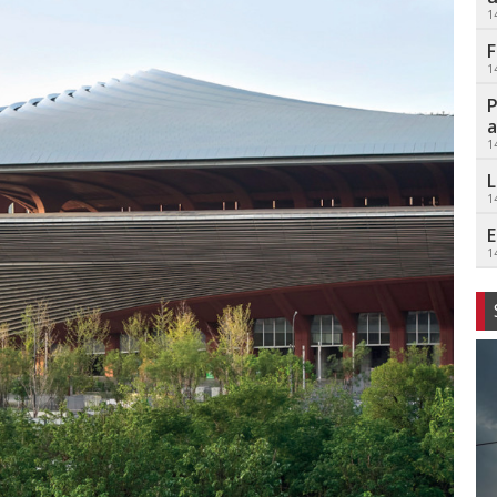
1
F
1
P
a
1
L
1
E
1