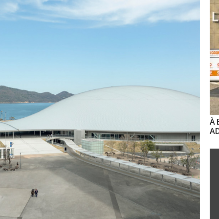
À 
AD