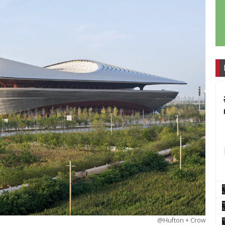
@Hufton + Crow