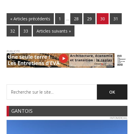
« Articles précédents
1
…
28
29
30
31
32
33
Articles suivants »
PUBLICITE
GANTOIS
INFOMERCIAL