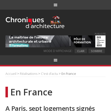
PUBLICITE
MODE D'AFFICHAGE :
CLAIR
SOMBRE
Accueil
>
Réalisations
>
C'est d'actu
> En France
En France
A Paris, sept logements signés