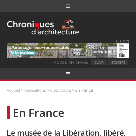
PUBLICITE
MODE D'AFFICHAGE :
CLAIR
SOMBRE
Accueil
>
Réalisations
>
C'est d'actu
> En France
En France
Le musée de la Libération, libéré,