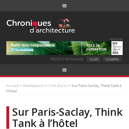
PUBLICITE
MODE D'AFFICHAGE :
CLAIR
SOMBRE
Accueil
>
Réalisations
>
C'est d'actu
> Sur Paris-Saclay, Think Tank à
l’hôtel
Sur Paris-Saclay, Think
Tank à l’hôtel