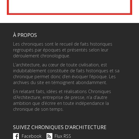
À PROPOS
Les chroniques sont le recueil de faits historiques
regroupés par époques et présentés selon leur
déroulement chronologique.
L’architecture, au cœur de toute civilisation, est
indubitablement constituée de faits historiques et sa
chronique permet donc d’en évoquer l’époque. Les
archives du site en témoignent abondamment.
En relatant faits, idées et réalisations Chroniques
d’Architecture, entreprise de presse, n’a d’autre
ambition que d’écrire en toute indépendance la
chronique de son temps.
SUIVEZ CHRONIQUES D’ARCHITECTURE
Facebook
Flux RSS