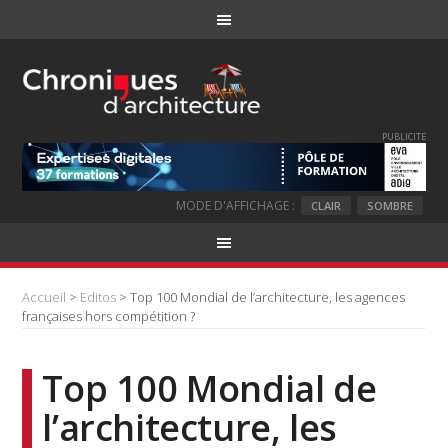
PUBLICITE
MODE D'AFFICHAGE :
CLAIR
SOMBRE
Accueil
>
Editos
> Top 100 Mondial de l’architecture, les agences
françaises hors compétition ?
Top 100 Mondial de
l’architecture, les