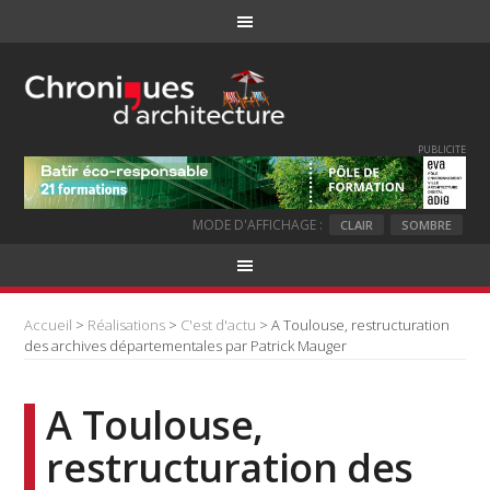
PUBLICITE
MODE D'AFFICHAGE :
CLAIR
SOMBRE
Accueil
>
Réalisations
>
C'est d'actu
> A Toulouse, restructuration
des archives départementales par Patrick Mauger
A Toulouse,
restructuration des