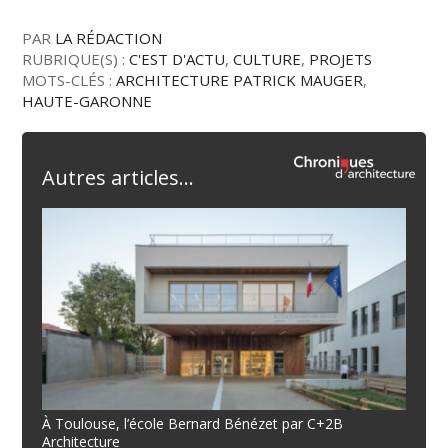
PAR
LA RÉDACTION
RUBRIQUE(S) :
C'EST D'ACTU
,
CULTURE
,
PROJETS
MOTS-CLÉS :
ARCHITECTURE PATRICK MAUGER
,
HAUTE-GARONNE
Autres articles...
À Toulouse, l’école Bernard Bénézet par C+2B
Architecture