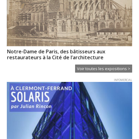
de
Notre-Dame de Paris, des bâtisseurs aux
Em
restaurateurs à la Cité de l’architecture
Ba
Voir toutes les expositions >
INFOMERCIAL