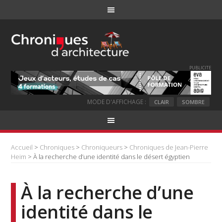
PUBLICITE
MODE D'AFFICHAGE :
CLAIR
SOMBRE
Accueil
>
Chroniques
>
Chroniqueurs
>
Chroniques de Jean-Pierre
Heim
> À la recherche d’une identité dans le désert égyptien
À la recherche d’une
identité dans le