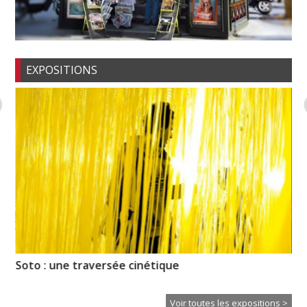
EXPOSITIONS
Soto : une traversée cinétique
Il
Ei
Voir toutes les expositions >