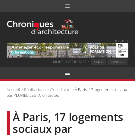
PUBLICITE
MODE D'AFFICHAGE :
CLAIR
SOMBRE
Accueil
>
Réalisations
>
C'est d'actu
> À Paris, 17 logements sociaux
par PLURIEL[LES] Architectes
À Paris, 17 logements
sociaux par