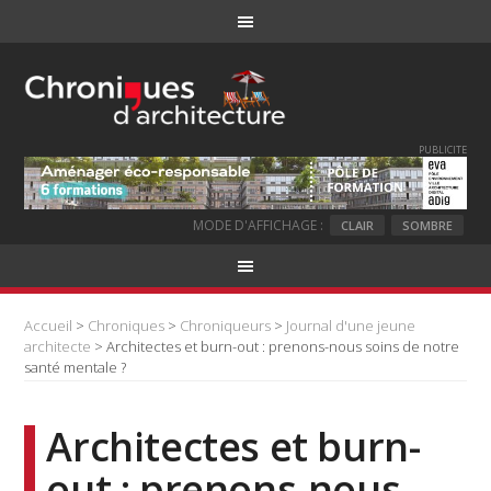
PUBLICITE
MODE D'AFFICHAGE :
CLAIR
SOMBRE
Accueil
>
Chroniques
>
Chroniqueurs
>
Journal d'une jeune
architecte
> Architectes et burn-out : prenons-nous soins de notre
santé mentale ?
Architectes et burn-
out : prenons-nous