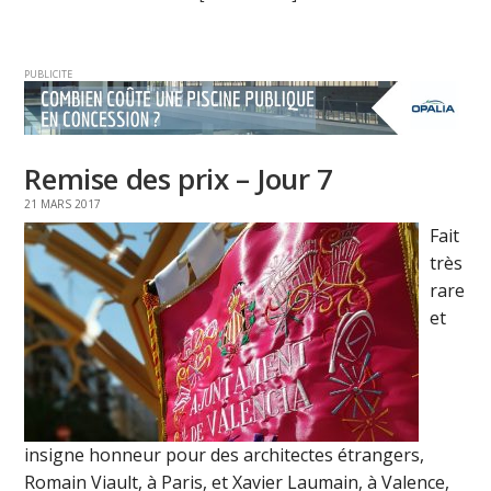
PUBLICITE
Remise des prix – Jour 7
21 MARS 2017
Fait
très
rare
et
insigne honneur pour des architectes étrangers,
Romain Viault, à Paris, et Xavier Laumain, à Valence,