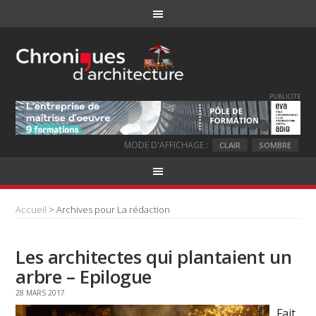
PUBLICITE
MODE D'AFFICHAGE :
CLAIR
SOMBRE
Accueil
> Archives pour La rédaction
Les architectes qui plantaient un
arbre – Epilogue
28 MARS 2017
Fait