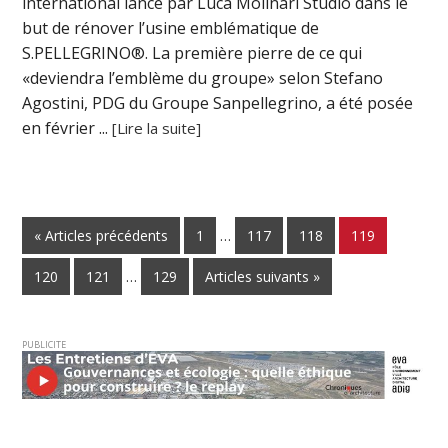
international lancé par Luca Molinari Studio dans le
but de rénover l’usine emblématique de
S.PELLEGRINO®. La première pierre de ce qui
«deviendra l’emblème du groupe» selon Stefano
Agostini, PDG du Groupe Sanpellegrino, a été posée
en février ...
[Lire la suite]
« Articles précédents
1
…
117
118
119
120
121
…
129
Articles suivants »
PUBLICITE