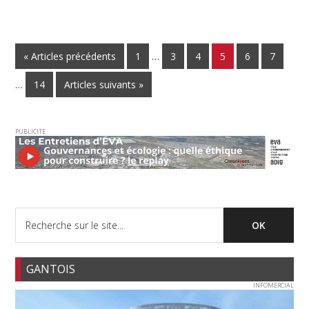
« Articles précédents
1
…
3
4
5
6
7
…
14
Articles suivants »
PUBLICITE
GANTOIS
INFOMERCIAL