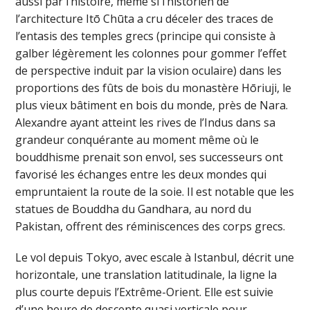
aussi par l’histoire, même si l’historien de
l’architecture Itō Chūta a cru déceler des traces de
l’entasis des temples grecs (principe qui consiste à
galber légèrement les colonnes pour gommer l’effet
de perspective induit par la vision oculaire) dans les
proportions des fûts de bois du monastère Hōriuji, le
plus vieux bâtiment en bois du monde, près de Nara.
Alexandre ayant atteint les rives de l’Indus dans sa
grandeur conquérante au moment même où le
bouddhisme prenait son envol, ses successeurs ont
favorisé les échanges entre les deux mondes qui
empruntaient la route de la soie. Il est notable que les
statues de Bouddha du Gandhara, au nord du
Pakistan, offrent des réminiscences des corps grecs.
Le vol depuis Tokyo, avec escale à Istanbul, décrit une
horizontale, une translation latitudinale, la ligne la
plus courte depuis l’Extrême-Orient. Elle est suivie
d’une heure de descente quasi verticale pour