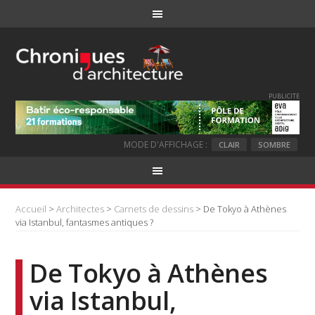
PUBLICITE
MODE D'AFFICHAGE :
CLAIR
SOMBRE
Accueil
>
Architectes
>
Carnets de dessins
> De Tokyo à Athènes
via Istanbul, fantasmes antiques ?
De Tokyo à Athènes
via Istanbul,