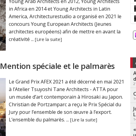
Young Arab Architects en 2012, Young Architects
in Africa en 2014 et Young Architects in Latin
America, Architecturestudio a organisé en 2021 le
concours Young European Architects (Jeunes
architectes européens) afin de mettre en avant la
créativité ...
[Lire la suite]
 Mention spéciale et le palmarès
A
d
Le Grand Prix AFEX 2021 a été décerné en mai 2021
2
à l’Atelier Tsuyoshi Tane Architects - ATTA pour
C
un musée d’art contemporain à Hirosaki au Japon.
1
Christian de Portzamparc a reçu le Prix Spécial du
J
Jury pour l’ensemble de son œuvre à l’export.
L
L’ensemble du palmarès. ...
[Lire la suite]
1
«
u