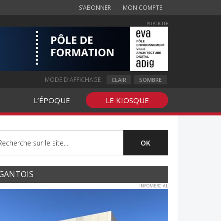
S’ABONNER
MON COMPTE
PUBLICITE
MODE D'AFFICHAGE :
CLAIR
SOMBRE
L’ÉPOQUE
LE KIOSQUE
GANTOIS
INFOMERCIAL