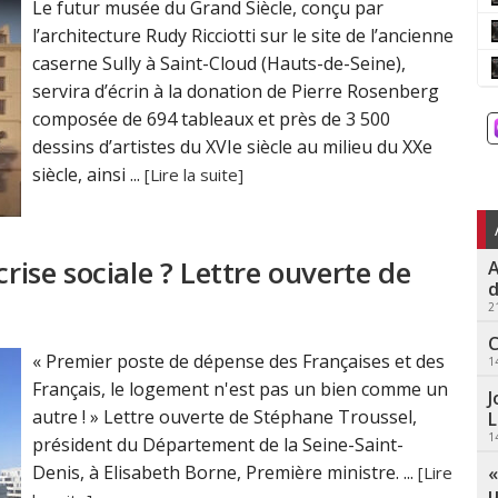
Le futur musée du Grand Siècle, conçu par
l’architecture Rudy Ricciotti sur le site de l’ancienne
caserne Sully à Saint-Cloud (Hauts-de-Seine),
servira d’écrin à la donation de Pierre Rosenberg
composée de 694 tableaux et près de 3 500
dessins d’artistes du XVIe siècle au milieu du XXe
siècle, ainsi ...
[Lire la suite]
crise sociale ? Lettre ouverte de
A
d
2
C
« Premier poste de dépense des Françaises et des
1
Français, le logement n'est pas un bien comme un
J
autre ! » Lettre ouverte de Stéphane Troussel,
L
1
président du Département de la Seine-Saint-
Denis, à Elisabeth Borne, Première ministre. ...
«
[Lire
u