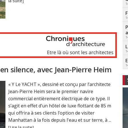
la suite]
1
F
1
P
a
1
L
1
E
1
en silence, avec Jean-Pierre Heim
« Y Le YACHT », dessiné et conçu par l’architecte
Jean-Pierre Heim sera le premier navire
commercial entièrement électrique de ce type. Il
s’agit en effet d’un hôtel de luxe flottant de 85 m
qui offrira à ses clients l’option de visiter
Manhattan à la fois depuis l'eau et sur terre, à ...
[Lire la suite]