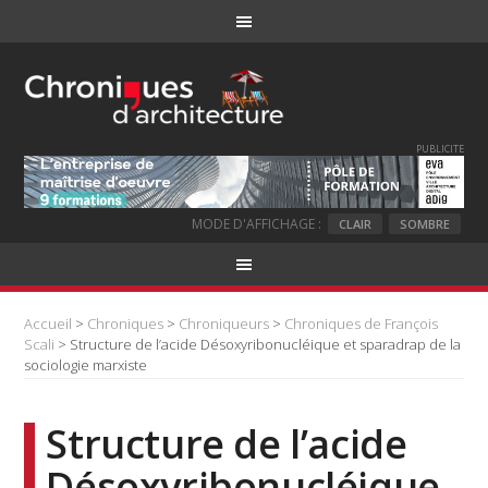
PUBLICITE
MODE D'AFFICHAGE :
CLAIR
SOMBRE
Accueil
>
Chroniques
>
Chroniqueurs
>
Chroniques de François
Scali
> Structure de l’acide Désoxyribonucléique et sparadrap de la
sociologie marxiste
Structure de l’acide
Désoxyribonucléique