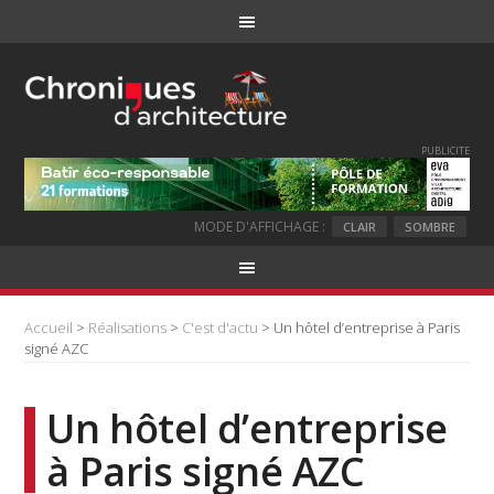
PUBLICITE
MODE D'AFFICHAGE :
CLAIR
SOMBRE
Accueil
>
Réalisations
>
C'est d'actu
> Un hôtel d’entreprise à Paris
signé AZC
Un hôtel d’entreprise
à Paris signé AZC