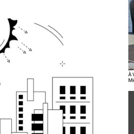
À 
Mi