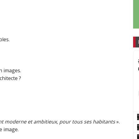
les.
n images.
chitecte ?
ent moderne et ambitieux, pour tous ses habitants
».
ne image.