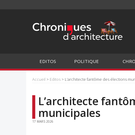
EDITOS
POLITIQUE
CHRO
Accueil
>
Editos
> L’architecte fantôme des élections mun
L’architecte fantô
municipales
17 MARS 2026