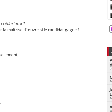
a réflexion
» ?
la maîtrise d’œuvre si le candidat gagne ?
uellement,
A
d
2
C
1
J
L
1
,
«
u