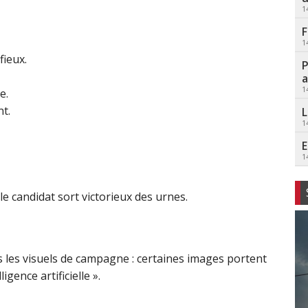
1
F
1
fieux.
P
a
1
e.
nt.
L
1
E
1
le candidat sort victorieux des urnes.
 les visuels de campagne : certaines images portent
gence artificielle ».