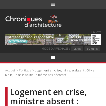
PUBLICITE
MODE D'AFFICHAGE :
CLAIR
SOMBRE
Accueil
>
Politique
> Logement en crise, ministre absent : Olivier
Klein, un nain politique même pas décoratif
Logement en crise,
ministre absent :