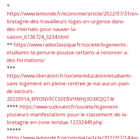
*
https://www.lemonde.fr/economie/article/2022/07/31/en
bretagne-des-travailleurs-loges-en-urgence-dans-
des-internats-pour-sauver-la-
saison_6136724_3234.html
**
https://www.radioclassique.fr/societe/logements-
etudiants-la-penurie-pousse-certains-a-renoncer-a-
des-formations/
***
https://www.liberation.fr/societe/education/etudiants-
sans-logement-en-pleine-rentree-je-nai-aucun-plan-
de-secours-
20220914_MYONYFCC6FEBVHMHJ3O3R2JGT4/
****
https://www.sudouest.fr/societe/logement-
plusieurs-manifestations-pour-le-classement-de-la-
bretagne-en-zone-tendue-12232449.php
*****
https://www.lemonde.fr/economie/article/2022/07/14/en