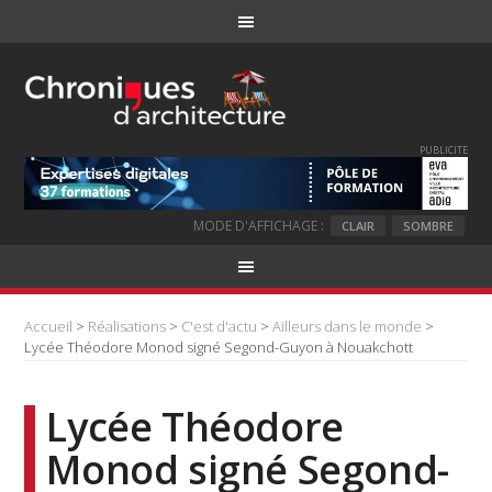
PUBLICITE
MODE D'AFFICHAGE :
CLAIR
SOMBRE
Accueil
>
Réalisations
>
C'est d'actu
>
Ailleurs dans le monde
>
Lycée Théodore Monod signé Segond-Guyon à Nouakchott
Lycée Théodore
Monod signé Segond-