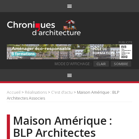
PUBLICITE
MODE D'AFFICHAGE :
CLAIR
SOMBRE
Accueil
>
Réalisations
>
C'est d'actu
> Maison Amérique : BLP
Architectes Associes
Maison Amérique :
BLP Architectes