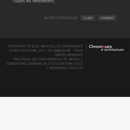
Toutes les newsletters
MODE D'AFFICHAGE :
CLAIR
SOMBRE
COPYRIGHT © 2026 NOUVELLES CHRONIQUES
D'ARCHITECTURE SAS + CLUBBEDIN® - TOUS
DROITS RÉSERVÉS
POLITIQUE DE CONFIDENTIALITÉ (RGPD)
|
CONDITIONS GÉNÉRALES D’UTILISATION (CGU)
|
MENTIONS LÉGALES