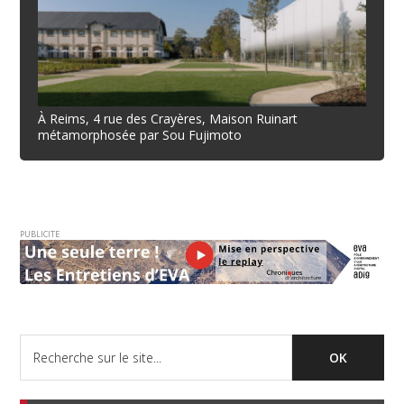
À Reims, 4 rue des Crayères, Maison Ruinart
métamorphosée par Sou Fujimoto
PUBLICITE