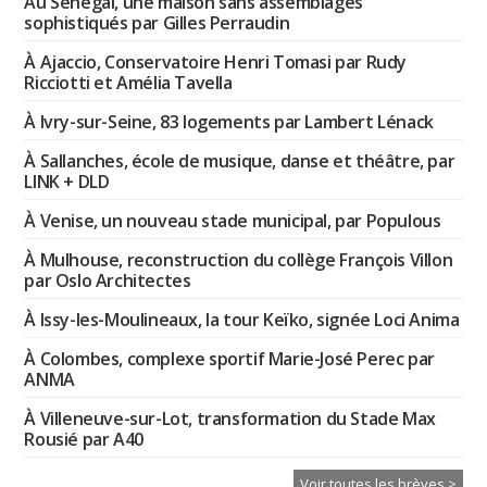
Au Sénégal, une maison sans assemblages
sophistiqués par Gilles Perraudin
À Ajaccio, Conservatoire Henri Tomasi par Rudy
Ricciotti et Amélia Tavella
À Ivry-sur-Seine, 83 logements par Lambert Lénack
À Sallanches, école de musique, danse et théâtre, par
LINK + DLD
À Venise, un nouveau stade municipal, par Populous
À Mulhouse, reconstruction du collège François Villon
par Oslo Architectes
À Issy-les-Moulineaux, la tour Keïko, signée Loci Anima
À Colombes, complexe sportif Marie-José Perec par
ANMA
À Villeneuve-sur-Lot, transformation du Stade Max
Rousié par A40
Voir toutes les brèves >