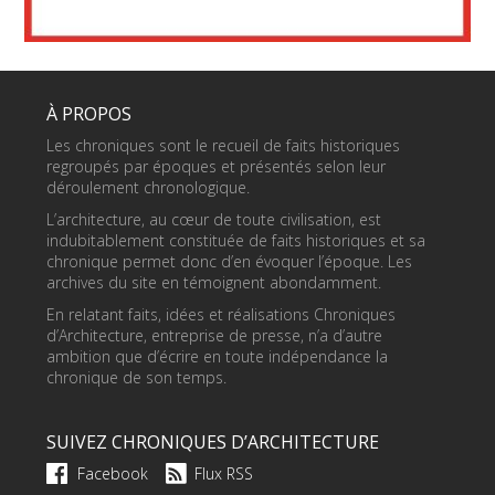
À PROPOS
Les chroniques sont le recueil de faits historiques
regroupés par époques et présentés selon leur
déroulement chronologique.
L’architecture, au cœur de toute civilisation, est
indubitablement constituée de faits historiques et sa
chronique permet donc d’en évoquer l’époque. Les
archives du site en témoignent abondamment.
En relatant faits, idées et réalisations Chroniques
d’Architecture, entreprise de presse, n’a d’autre
ambition que d’écrire en toute indépendance la
chronique de son temps.
SUIVEZ CHRONIQUES D’ARCHITECTURE
Facebook
Flux RSS