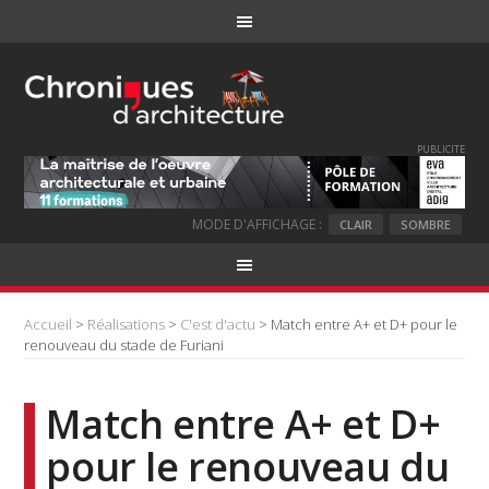
PUBLICITE
MODE D'AFFICHAGE :
CLAIR
SOMBRE
Accueil
>
Réalisations
>
C'est d'actu
> Match entre A+ et D+ pour le
renouveau du stade de Furiani
Match entre A+ et D+
pour le renouveau du