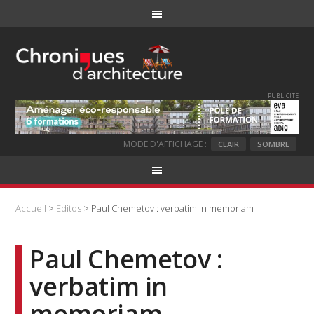
PUBLICITE
MODE D'AFFICHAGE :
CLAIR
SOMBRE
Accueil
>
Editos
> Paul Chemetov : verbatim in memoriam
Paul Chemetov :
verbatim in
memoriam