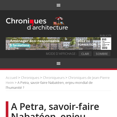
PUBLICITE
MODE D'AFFICHAGE :
CLAIR
SOMBRE
Accueil
>
Chroniques
>
Chroniqueurs
>
Chroniques de Jean-Pierre
Heim
> A Petra, savoir-faire Nabatéen, enjeu mondial de
l’humanité ?
A Petra, savoir-faire
Nabatéen, enjeu