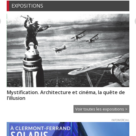
EXPOSITIONS
XT
es
Mystification. Architecture et cinéma, la quête de
Ce
l’illusion
Voir toutes les expositions >
INFOMERCIAL