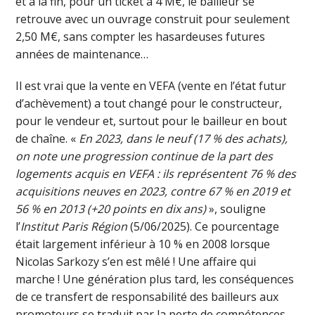
et à la fin, pour un ticket à 4 M€, le bailleur se
retrouve avec un ouvrage construit pour seulement
2,50 M€, sans compter les hasardeuses futures
années de maintenance…
Il est vrai que la vente en VEFA (vente en l’état futur
d’achèvement) a tout changé pour le constructeur,
pour le vendeur et, surtout pour le bailleur en bout
de chaîne. «
En 2023, dans le neuf (17 % des achats),
on note une progression continue de la part des
logements acquis en V
EFA
: ils représentent 76 % des
acquisitions neuves en 2023, contre 67 % en 2019 et
56 % en 2013 (+20 points en dix ans)
», souligne
l’
Institut Paris Région
(5/06/2025). Ce pourcentage
était largement inférieur à 10 % en 2008 lorsque
Nicolas Sarkozy s’en est mêlé ! Une affaire qui
marche ! Une génération plus tard, les conséquences
de ce transfert de responsabilité des bailleurs aux
promoteurs se traduit par la perte de compétences