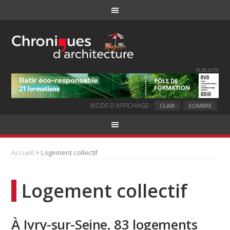
PUBLICITE
MODE D'AFFICHAGE :
CLAIR
SOMBRE
Accueil
> Logement collectif
Logement collectif
À Ivry-sur-Seine, 83 logements