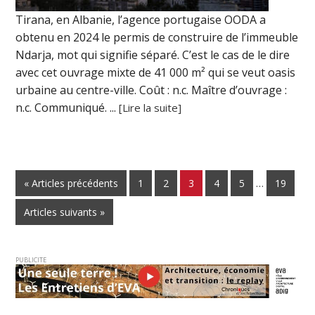
Tirana, en Albanie, l’agence portugaise OODA a
obtenu en 2024 le permis de construire de l’immeuble
Ndarja, mot qui signifie séparé. C’est le cas de le dire
avec cet ouvrage mixte de 41 000 m² qui se veut oasis
urbaine au centre-ville. Coût : n.c. Maître d’ouvrage :
n.c. Communiqué. ...
[Lire la suite]
« Articles précédents
1
2
3
4
5
…
19
Articles suivants »
PUBLICITE