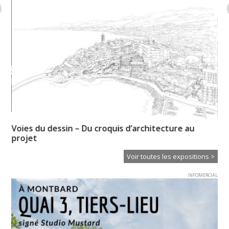
Voies du dessin – Du croquis d’architecture au
Hi
projet
Voir toutes les expositions >
INFOMERCIAL