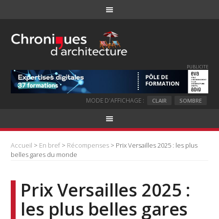
PUBLICITE
MODE D'AFFICHAGE :
CLAIR
SOMBRE
Accueil
>
En bref
>
Récompenses
> Prix Versailles 2025 : les plus
belles gares du monde
Prix Versailles 2025 :
les plus belles gares