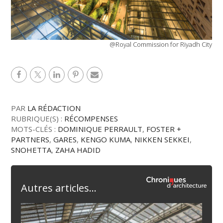
@Royal Commission for Riyadh City
PAR
LA RÉDACTION
RUBRIQUE(S) :
RÉCOMPENSES
MOTS-CLÉS :
DOMINIQUE PERRAULT
,
FOSTER +
PARTNERS
,
GARES
,
KENGO KUMA
,
NIKKEN SEKKEI
,
SNOHETTA
,
ZAHA HADID
Autres articles...