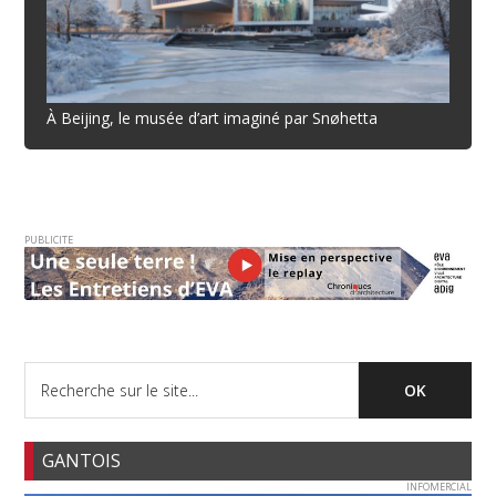
À Beijing, le musée d’art imaginé par Snøhetta
PUBLICITE
GANTOIS
INFOMERCIAL