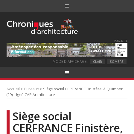
PUBLICITE
MODE D'AFFICHAGE :
CLAIR
SOMBRE
Accueil
>
Bureaux
> Siège social CERFRANCE Finistère, à Quimper
(29), signé CAP Architecture
Siège social
CERFRANCE Finistère,