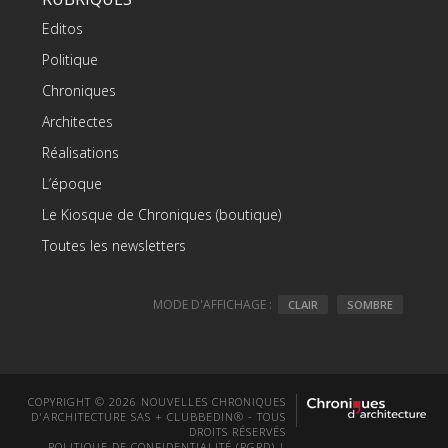
Editos
Politique
Chroniques
Architectes
Réalisations
L’époque
Le Kiosque de Chroniques (boutique)
Toutes les newsletters
MODE D'AFFICHAGE :
CLAIR
SOMBRE
COPYRIGHT © 2026 NOUVELLES CHRONIQUES
D'ARCHITECTURE SAS + CLUBBEDIN® - TOUS
DROITS RÉSERVÉS
POLITIQUE DE CONFIDENTIALITÉ (RGPD)
|