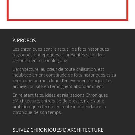
À PROPOS
Les chroniques sont le recueil de faits historiques
regroupés par époques et présentés selon leur
déroulement chronologique.
L’architecture, au cœur de toute civilisation, est
indubitablement constituée de faits historiques et sa
chronique permet donc d’en évoquer l’époque. Les
archives du site en témoignent abondamment.
En relatant faits, idées et réalisations Chroniques
d’Architecture, entreprise de presse, n’a d’autre
ambition que d’écrire en toute indépendance la
chronique de son temps.
SUIVEZ CHRONIQUES D’ARCHITECTURE