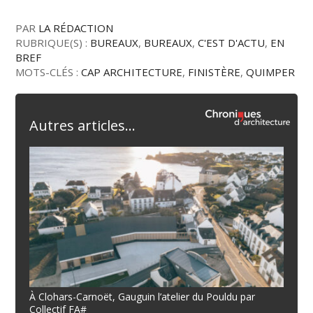
PAR
LA RÉDACTION
RUBRIQUE(S) :
BUREAUX
,
BUREAUX
,
C'EST D'ACTU
,
EN
BREF
MOTS-CLÉS :
CAP ARCHITECTURE
,
FINISTÈRE
,
QUIMPER
Autres articles...
À Clohars-Carnoët, Gauguin l’atelier du Pouldu par
Collectif FA#