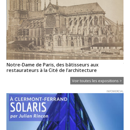
Notre-Dame de Paris, des bâtisseurs aux
Vo
restaurateurs à la Cité de l’architecture
pr
Voir toutes les expositions >
INFOMERCIAL