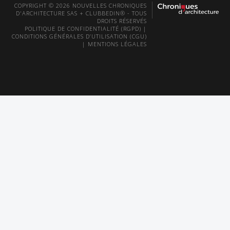
COPYRIGHT © 2026 NOUVELLES CHRONIQUES
D'ARCHITECTURE SAS + CLUBBEDIN® - TOUS
DROITS RÉSERVÉS
POLITIQUE DE CONFIDENTIALITÉ (RGPD)
|
CONDITIONS GÉNÉRALES D’UTILISATION (CGU)
|
MENTIONS LÉGALES