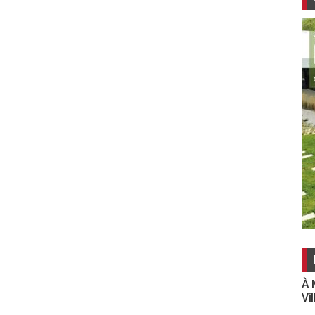
À 
Vi