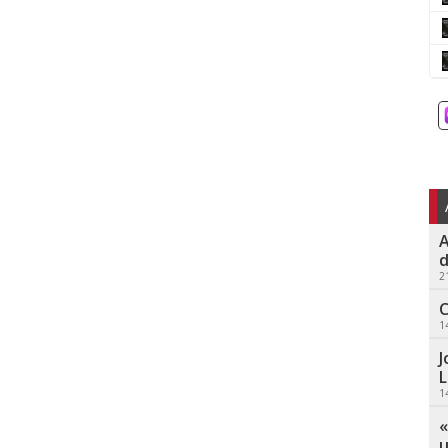
A
d
2
C
1
J
L
1
«
u