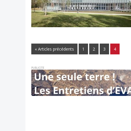
« Articles précédents
1
2
3
4
PUBLICITE