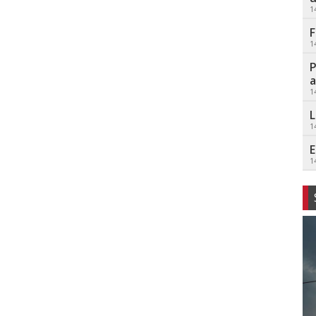
1
F
1
P
a
1
L
1
E
1