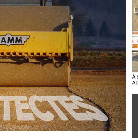
À 
AD