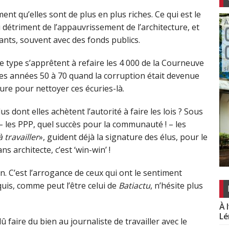
ent qu’elles sont de plus en plus riches. Ce qui est le
 détriment de l’appauvrissement de l’architecture, et
ants, souvent avec des fonds publics.
e type s’apprêtent à refaire les 4 000 de la Courneuve
es années 50 à 70 quand la corruption était devenue
ecture pour nettoyer ces écuries-là.
s dont elles achètent l’autorité à faire les lois ? Sous
 les PPP, quel succès pour la communauté ! – les
 travailler
», guident déjà la signature des élus, pour le
s architecte, c’est ‘win-win’ !
n. C’est l’arrogance de ceux qui ont le sentiment
quis, comme peut l’être celui de
Batiactu
, n’hésite plus
À 
Lé
û faire du bien au journaliste de travailler avec le