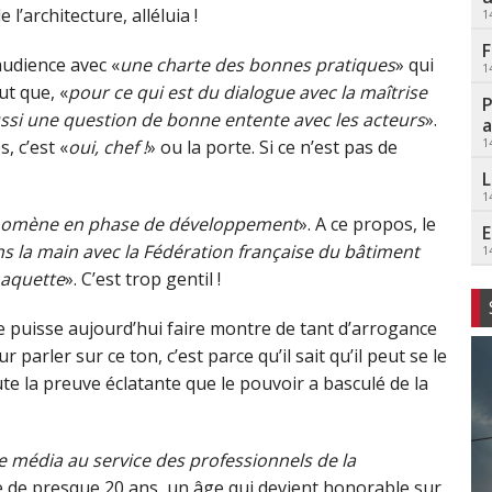
l’architecture, alléluia !
1
F
audience avec «
une charte des bonnes pratiques
» qui
1
t que, «
pour ce qui est du dialogue avec la maîtrise
P
 aussi une question de bonne entente avec les acteurs
».
a
1
, c’est «
oui, chef !
» ou la porte. Si ce n’est pas de
L
1
énomène en phase de développement
». A ce propos, le
E
s la main avec la Fédération française du bâtiment
1
maquette
». C’est trop gentil !
e puisse aujourd’hui faire montre de tant d’arrogance
ur parler sur ce ton, c’est parce qu’il sait qu’il peut se le
te la preuve éclatante que le pouvoir a basculé de la
le média au service des professionnels de la
sse de presque 20 ans, un âge qui devient honorable sur