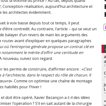
tout la volonté du prince ? Au fait, depuis quand
P, Conception-réalisation, aujourd’hui architecture et
ue les architectes évidemment.
ait à voix basse depuis tout ce temps, il peut
d’être contredit. Au contraire, l’article – qui se veut un
é de balayer d’un revers de main les arguments des
a route
» avant d’expliquer en quelques paragraphes
lui où l’entreprise générale propose un contrat clé en
 notamment le mérite d’offrir une certitude en
A
l. A nouveau, suivez son regard.
d
2
er les permis de construire, d’affirmer encore : «
C’est
C
s à l’architecte, dans le respect du rôle de chacun. Il
1
d’œuvre
». Comme on optimise une chaîne de montage
J
s habillés pour l’hiver !
L
1
et doit être opéré, Xavier Bezançon a-t-il des idées
«
miser l’opération ? S’il en sait autant de la chirurgie
u