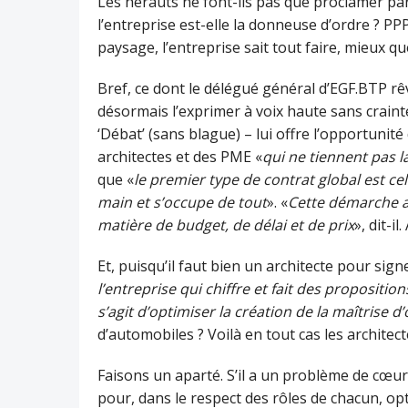
Les hérauts ne font-ils pas que proclamer par
l’entreprise est-elle la donneuse d’ordre ? PP
paysage, l’entreprise sait tout faire, mieux q
Bref, ce dont le délégué général d’EGF.BTP rêv
désormais l’exprimer à voix haute sans crainte 
‘Débat’ (sans blague) – lui offre l’opportunit
architectes et des PME «
qui ne tiennent pas l
que «
le premier type de contrat global est ce
main et s’occupe de tout
». «
Cette démarche a
matière de budget, de délai et de prix
», dit-i
Et, puisqu’il faut bien un architecte pour sign
l’entreprise qui chiffre et fait des proposition
s’agit d’optimiser la création de la maîtrise 
d’automobiles ? Voilà en tout cas les architecte
Faisons un aparté. S’il a un problème de cœur 
pour, dans le respect des rôles de chacun, opti