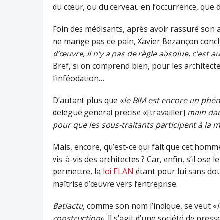
du cœur, ou du cerveau en l’occurrence, que de 
Foin des médisants, après avoir rassuré son 
ne mange pas de pain, Xavier Bezançon conclu
d’œuvre, il n’y a pas de règle absolue, c’est
Bref, si on comprend bien, pour les architectes
l’inféodation…
D’autant plus que «
le BIM est encore un ph
délégué général précise «[travailler]
main dan
pour que les sous-traitants participent à la 
Mais, encore, qu’est-ce qui fait que cet homm
vis-à-vis des architectes ? Car, enfin, s’il ose le
permettre, la
loi ELAN
étant pour lui sans dou
maîtrise d’œuvre vers l’entreprise.
Batiactu
, comme son nom l’indique, se veut «
construction
». Il s’agit d’une société de pre