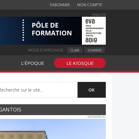
S’ABONNER
MON COMPTE
PUBLICITE
MODE D'AFFICHAGE :
CLAIR
SOMBRE
L’ÉPOQUE
LE KIOSQUE
GANTOIS
INFOMERCIAL